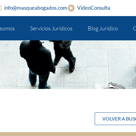
info@masqueabogados.com
VideoConsulta
 somos
Servicios Jurídicos
Blog Jurídico
C
VOLVER A BU