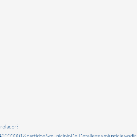
rolador?
2000001&partido=&municipioDelDetalle=es.mjusticia.wsdi