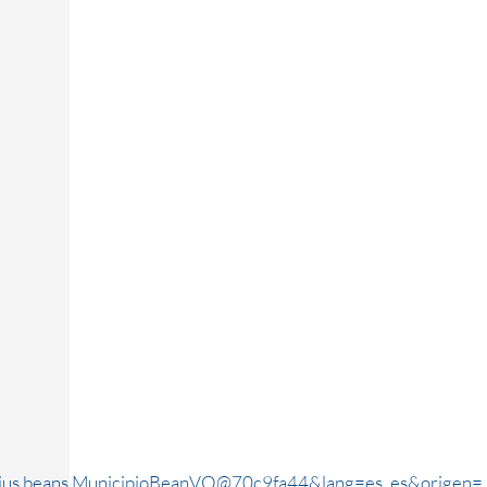
rjus.beans.MunicipioBeanVO@70c9fa44&lang=es_es&origen=