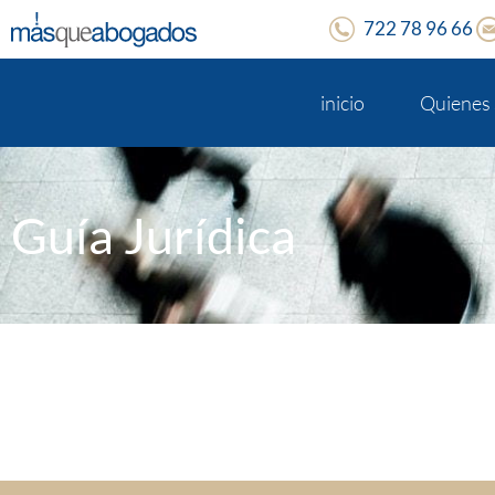
722 78 96 66
inicio
Quienes
Guía Jurídica