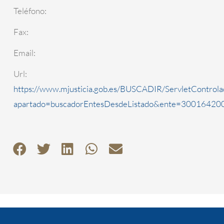
Teléfono:
Fax:
Email:
Url:
https://www.mjusticia.gob.es/BUSCADIR/ServletControla
apartado=buscadorEntesDesdeListado&ente=3001642000