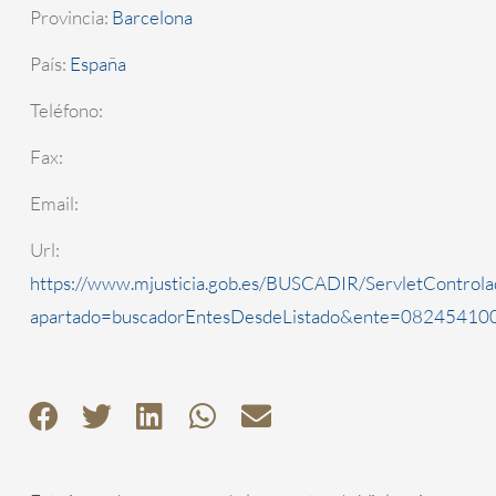
Provincia:
Barcelona
País:
España
Teléfono:
Fax:
Email:
Url:
https://www.mjusticia.gob.es/BUSCADIR/ServletControla
apartado=buscadorEntesDesdeListado&ente=0824541000