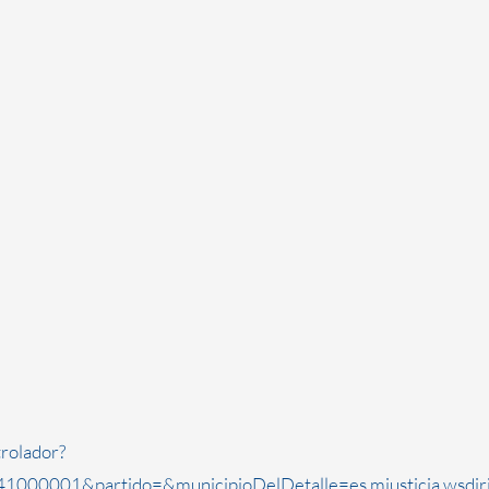
rolador?
1000001&partido=&municipioDelDetalle=es.mjusticia.wsdi