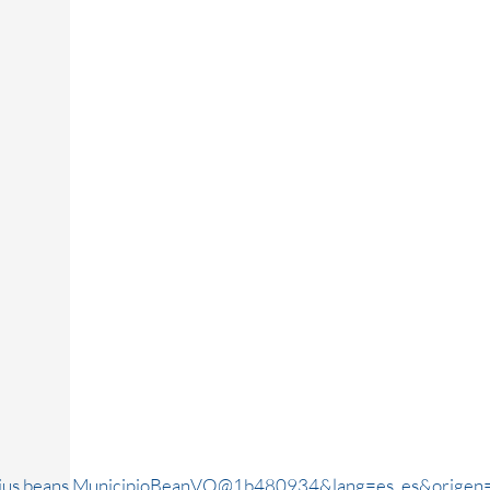
rjus.beans.MunicipioBeanVO@1b480934&lang=es_es&origen