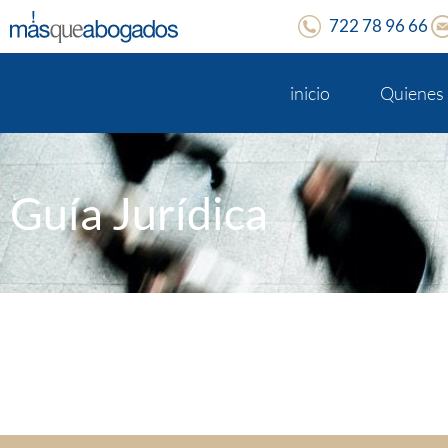
722 78 96 66
inicio
Quienes
Guía Jurídica