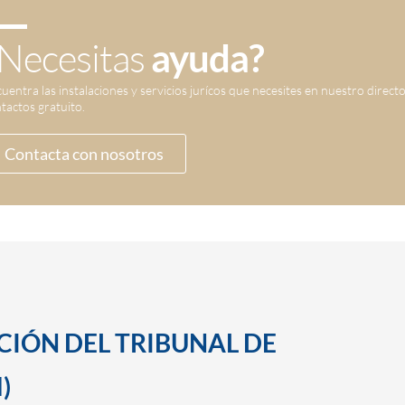
Necesitas
ayuda?
uentra las instalaciones y servicios jurícos que necesites en nuestro direct
tactos gratuito.
Contacta con nosotros
CCIÓN DEL TRIBUNAL DE
)