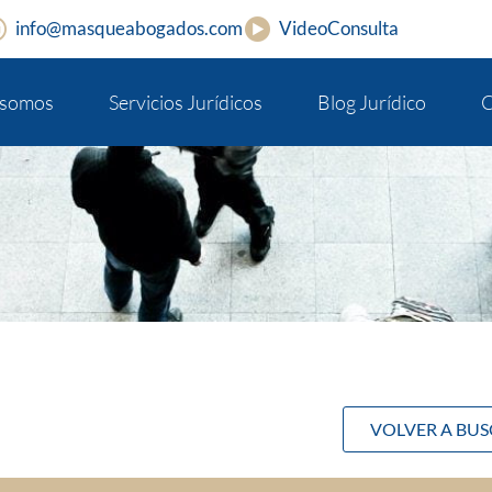
info@masqueabogados.com
VideoConsulta
 somos
Servicios Jurídicos
Blog Jurídico
C
VOLVER A BU