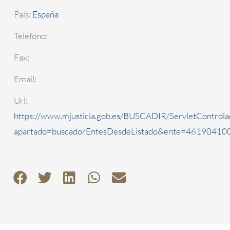
País:
España
Teléfono:
Fax:
Email:
Url:
https://www.mjusticia.gob.es/BUSCADIR/ServletControla
apartado=buscadorEntesDesdeListado&ente=4619041000