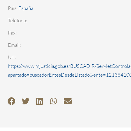
País:
España
Teléfono:
Fax:
Email:
Url:
https://www.mjusticia.gob.es/BUSCADIR/ServletControla
apartado=buscadorEntesDesdeListado&ente=1213841000