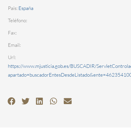
País:
España
Teléfono:
Fax:
Email:
Url:
https://www.mjusticia.gob.es/BUSCADIR/ServletControla
apartado=buscadorEntesDesdeListado&ente=4623541000