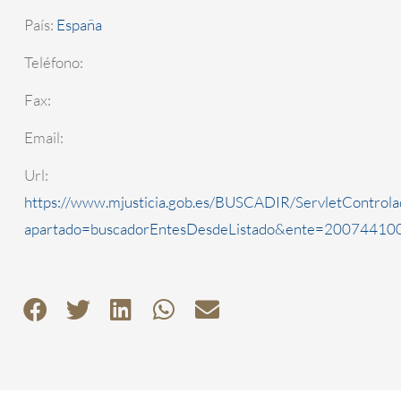
País:
España
Teléfono:
Fax:
Email:
Url:
https://www.mjusticia.gob.es/BUSCADIR/ServletControla
apartado=buscadorEntesDesdeListado&ente=2007441000