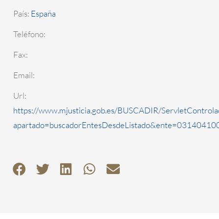
País:
España
Teléfono:
Fax:
Email:
Url:
https://www.mjusticia.gob.es/BUSCADIR/ServletControla
apartado=buscadorEntesDesdeListado&ente=0314041000