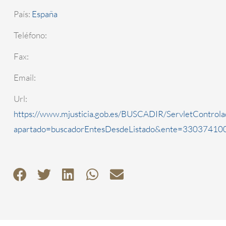
País:
España
Teléfono:
Fax:
Email:
Url:
https://www.mjusticia.gob.es/BUSCADIR/ServletControla
apartado=buscadorEntesDesdeListado&ente=3303741000