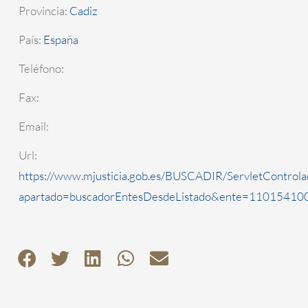
Provincia:
Cadiz
País:
España
Teléfono:
Fax:
Email:
Url:
https://www.mjusticia.gob.es/BUSCADIR/ServletControla
apartado=buscadorEntesDesdeListado&ente=1101541000