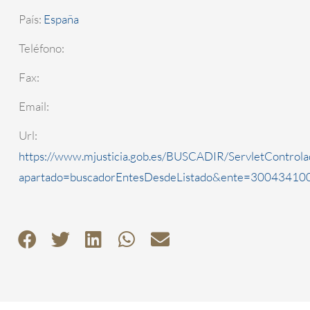
País:
España
Teléfono:
Fax:
Email:
Url:
https://www.mjusticia.gob.es/BUSCADIR/ServletControla
apartado=buscadorEntesDesdeListado&ente=3004341000