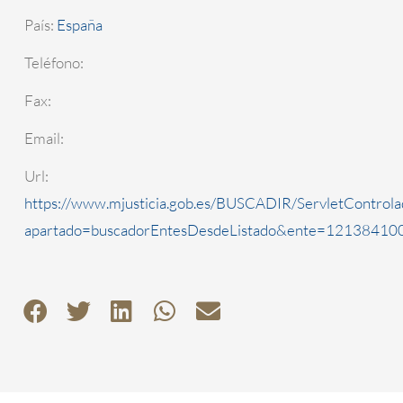
País:
España
Teléfono:
Fax:
Email:
Url:
https://www.mjusticia.gob.es/BUSCADIR/ServletControla
apartado=buscadorEntesDesdeListado&ente=1213841000