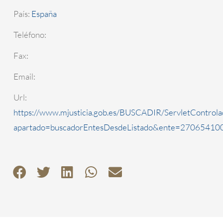
País:
España
Teléfono:
Fax:
Email:
Url:
https://www.mjusticia.gob.es/BUSCADIR/ServletControla
apartado=buscadorEntesDesdeListado&ente=2706541000