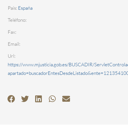
País:
España
Teléfono:
Fax:
Email:
Url:
https://www.mjusticia.gob.es/BUSCADIR/ServletControla
apartado=buscadorEntesDesdeListado&ente=1213541000