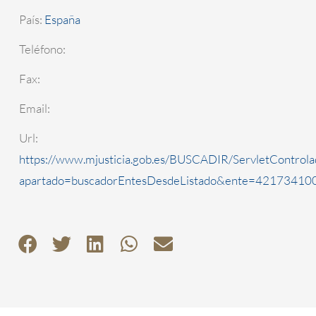
País:
España
Teléfono:
Fax:
Email:
Url:
https://www.mjusticia.gob.es/BUSCADIR/ServletControla
apartado=buscadorEntesDesdeListado&ente=4217341000