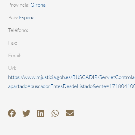
Provincia:
Girona
País:
España
Teléfono:
Fax:
Email:
Url:
https://www.mjusticia.gob.es/BUSCADIR/ServletControla
apartado=buscadorEntesDesdeListado&ente=1718041000