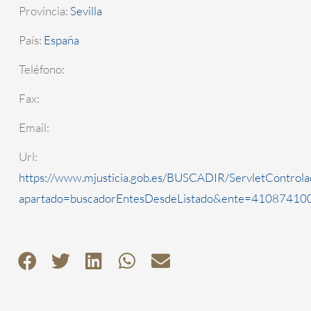
Provincia:
Sevilla
País:
España
Teléfono:
Fax:
Email:
Url:
https://www.mjusticia.gob.es/BUSCADIR/ServletControla
apartado=buscadorEntesDesdeListado&ente=4108741000