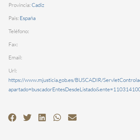
Provincia:
Cadiz
País:
España
Teléfono:
Fax:
Email:
Url:
https://www.mjusticia.gob.es/BUSCADIR/ServletControla
apartado=buscadorEntesDesdeListado&ente=1103141000