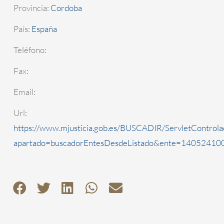
Provincia:
Cordoba
País:
España
Teléfono:
Fax:
Email:
Url:
https://www.mjusticia.gob.es/BUSCADIR/ServletControla
apartado=buscadorEntesDesdeListado&ente=1405241000