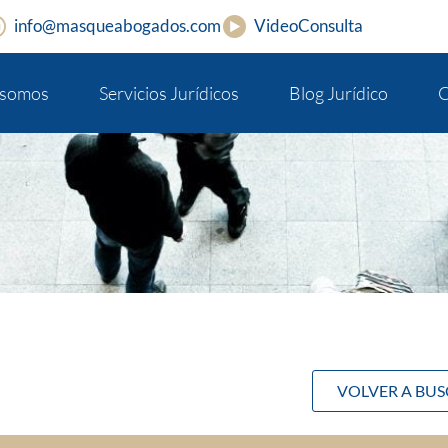
info@masqueabogados.com
VideoConsulta
 somos
Servicios Jurídicos
Blog Jurídico
C
VOLVER A BU