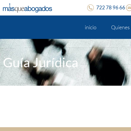
722 78 96 66
inicio
Quienes
Guía Jurídica