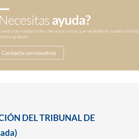
Necesitas
ayuda?
uentra las instalaciones y servicios jurícos que necesites en nuestro direct
tactos gratuito.
Contacta con nosotros
CCIÓN DEL TRIBUNAL DE
ada)