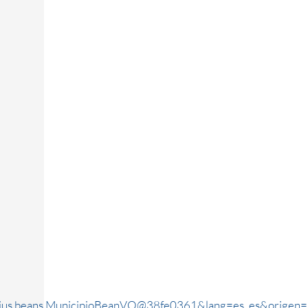
rjus.beans.MunicipioBeanVO@38fe0361&lang=es_es&origen=