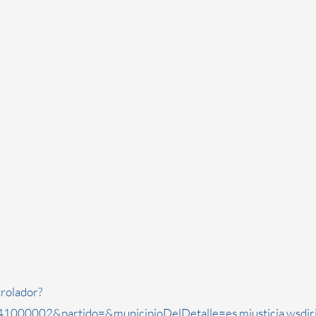
rolador?
1000002&partido=&municipioDelDetalle=es.mjusticia.wsdi