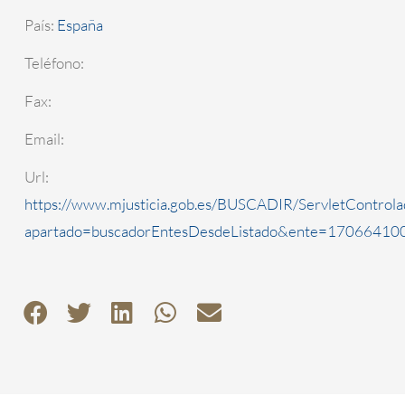
País:
España
Teléfono:
Fax:
Email:
Url:
https://www.mjusticia.gob.es/BUSCADIR/ServletControla
apartado=buscadorEntesDesdeListado&ente=1706641000