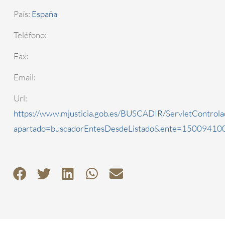
País:
España
Teléfono:
Fax:
Email:
Url:
https://www.mjusticia.gob.es/BUSCADIR/ServletControla
apartado=buscadorEntesDesdeListado&ente=1500941000