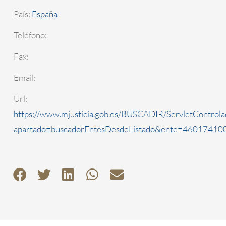
País:
España
Teléfono:
Fax:
Email:
Url:
https://www.mjusticia.gob.es/BUSCADIR/ServletControla
apartado=buscadorEntesDesdeListado&ente=4601741000