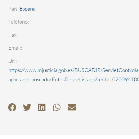
País:
España
Teléfono:
Fax:
Email:
Url:
https://www.mjusticia.gob.es/BUSCADIR/ServletControla
apartado=buscadorEntesDesdeListado&ente=0200941000