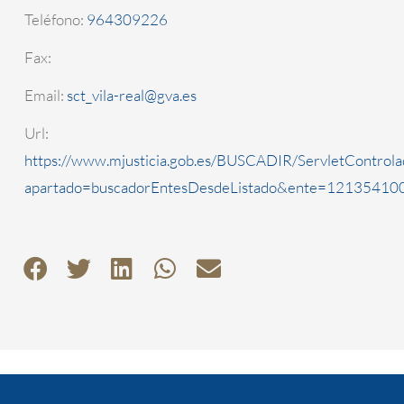
Teléfono:
964309226
Fax:
Email:
sct_vila-real@gva.es
Url:
https://www.mjusticia.gob.es/BUSCADIR/ServletControla
apartado=buscadorEntesDesdeListado&ente=1213541000