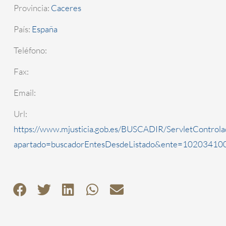
Provincia:
Caceres
País:
España
Teléfono:
Fax:
Email:
Url:
https://www.mjusticia.gob.es/BUSCADIR/ServletControla
apartado=buscadorEntesDesdeListado&ente=1020341000