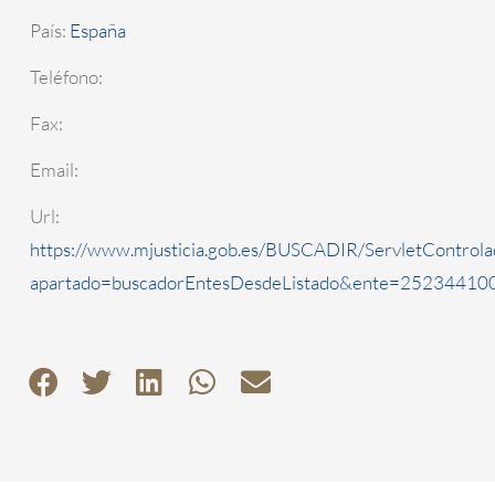
País:
España
Teléfono:
Fax:
Email:
Url:
https://www.mjusticia.gob.es/BUSCADIR/ServletControla
apartado=buscadorEntesDesdeListado&ente=2523441000