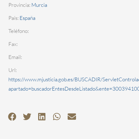
Provincia:
Murcia
País:
España
Teléfono:
Fax:
Email:
Url:
https://www.mjusticia.gob.es/BUSCADIR/ServletControla
apartado=buscadorEntesDesdeListado&ente=3003941000