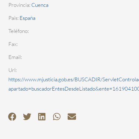
Provincia:
Cuenca
País:
España
Teléfono:
Fax:
Email:
Url:
https://www.mjusticia.gob.es/BUSCADIR/ServletControla
apartado=buscadorEntesDesdeListado&ente=1619041000