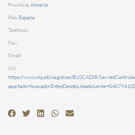
Provincia:
Almería
País:
España
Teléfono:
Fax:
Email:
Url:
https://www.mjusticia.gob.es/BUSCADIR/ServletControla
apartado=buscadorEntesDesdeListado&ente=0407941000