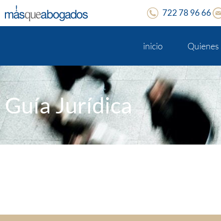
722 78 96 66
inicio
Quienes
Guía Jurídica