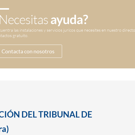
Necesitas
ayuda?
uentra las instalaciones y servicios jurícos que necesites en nuestro direct
tactos gratuito.
Contacta con nosotros
CCIÓN DEL TRIBUNAL DE
ra)