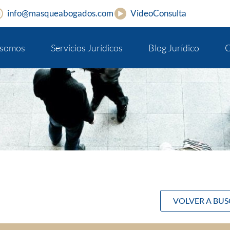
info@masqueabogados.com
VideoConsulta
 somos
Servicios Jurídicos
Blog Jurídico
C
VOLVER A BU