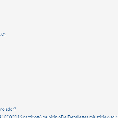
960
rolador?
1000001&partido=&municipioDelDetalle=es.mjusticia.wsdi