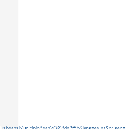
rjus.beans.MunicipioBeanVO@8de3f5b&lang=es_es&origen=