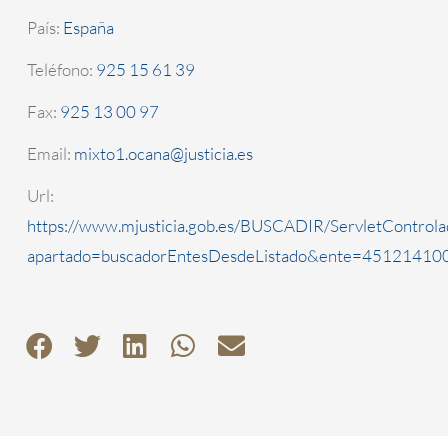
País:
España
Teléfono:
925 15 61 39
Fax:
925 13 00 97
Email:
mixto1.ocana@justicia.es
Url:
https://www.mjusticia.gob.es/BUSCADIR/ServletControla
apartado=buscadorEntesDesdeListado&ente=4512141000