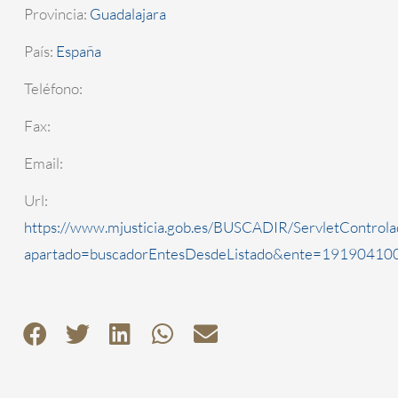
Provincia:
Guadalajara
País:
España
Teléfono:
Fax:
Email:
Url:
https://www.mjusticia.gob.es/BUSCADIR/ServletControla
apartado=buscadorEntesDesdeListado&ente=1919041000