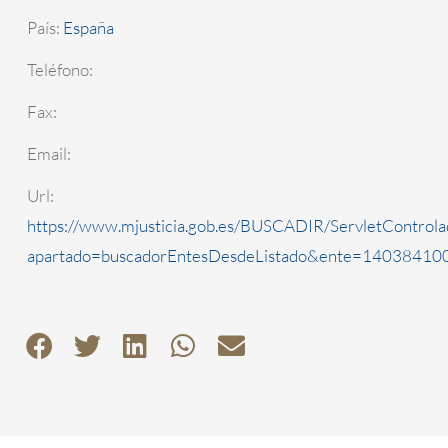
País:
España
Teléfono:
Fax:
Email:
Url:
https://www.mjusticia.gob.es/BUSCADIR/ServletControla
apartado=buscadorEntesDesdeListado&ente=1403841000