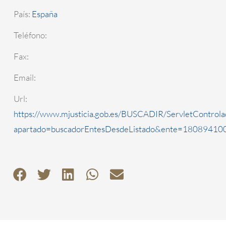
País:
España
Teléfono:
Fax:
Email:
Url:
https://www.mjusticia.gob.es/BUSCADIR/ServletControla
apartado=buscadorEntesDesdeListado&ente=1808941000