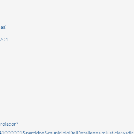
as)
1701
rolador?
1000001&partido=&municipioDelDetalle=es.mjusticia.wsdi