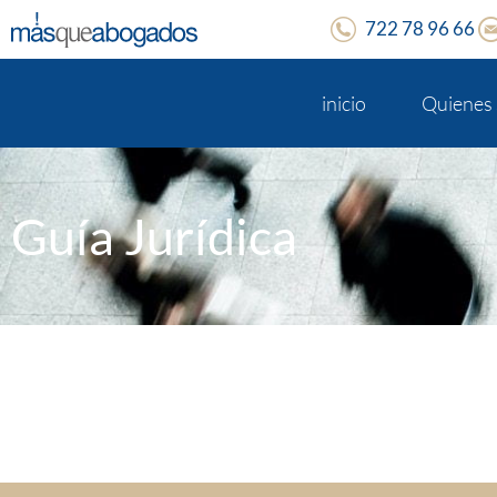
722 78 96 66
inicio
Quienes
Guía Jurídica