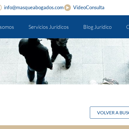
info@masqueabogados.com
VideoConsulta
 somos
Servicios Jurídicos
Blog Jurídico
C
VOLVER A BU