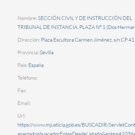
Nombre:
SECCIÓN CIVIL Y DE INSTRUCCIÓN DEL
TRIBUNAL DE INSTANCIA. PLAZA Nº 1 (Dos Herman
Dirección:
Plaza Escultora Carmen Jiménez, s/n CP 4
Provincia:
Sevilla
País:
España
Teléfono:
Fax:
Email:
Url:
https://www.mjusticia.gob.es/BUSCADIR/ServletCont
apartado=buscadorEntesDesdeListado&ente=410384