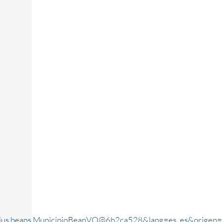
rjus.beans.MunicipioBeanVO@6b2ca528&lang=es_es&origen=