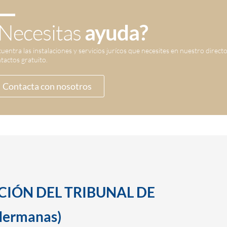
Necesitas
ayuda?
uentra las instalaciones y servicios jurícos que necesites en nuestro direct
tactos gratuito.
Contacta con nosotros
CCIÓN DEL TRIBUNAL DE
Hermanas)