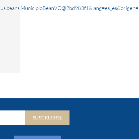
rjus.beans.MunicipioBeanVO@2bd983f1&lang=es_es&origen=
SUSCRIBIRSE