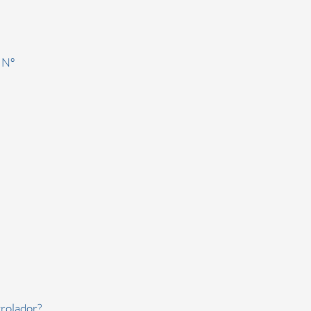
 Nº
rolador?