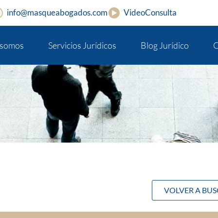
info@masqueabogados.com
VideoConsulta
 somos
Servicios Jurídicos
Blog Jurídico
C
VOLVER A BU