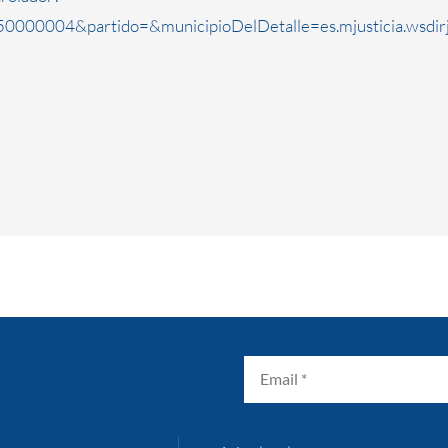
0000004&partido=&municipioDelDetalle=es.mjusticia.wsdi