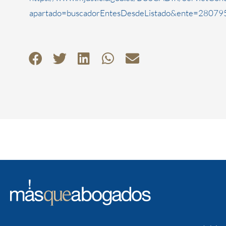
apartado=buscadorEntesDesdeListado&ente=280795