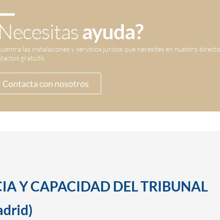
Necesitas
ayuda?
uentra las instalaciones y servicios jurícos que necesites en nuestro direct
tactos gratuito.
Contacta con nosotros
CIA Y CAPACIDAD DEL TRIBUNAL
drid)