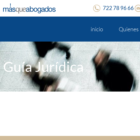
722 78 96 66
inicio
Quienes
Guía Jurídica