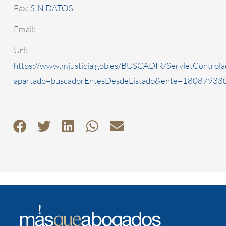
Fax:
SIN DATOS
Email:
Url:
https://www.mjusticia.gob.es/BUSCADIR/ServletControla
apartado=buscadorEntesDesdeListado&ente=1808793300