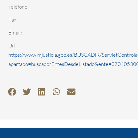
Teléfono:
Fax:
Email:
Url:
https://www.mjusticia.gob.es/BUSCADIR/ServletControla
apartado=buscadorEntesDesdeListado&ente=0704053000