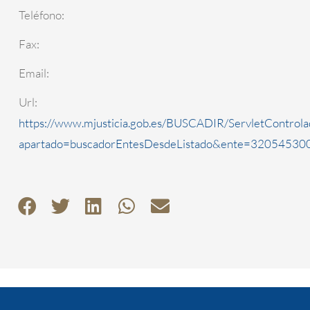
Teléfono:
Fax:
Email:
Url:
https://www.mjusticia.gob.es/BUSCADIR/ServletControla
apartado=buscadorEntesDesdeListado&ente=3205453000