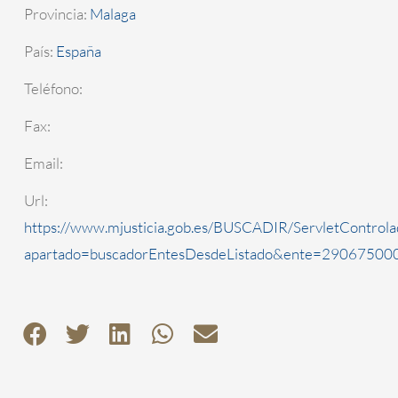
Provincia:
Malaga
País:
España
Teléfono:
Fax:
Email:
Url:
https://www.mjusticia.gob.es/BUSCADIR/ServletControla
apartado=buscadorEntesDesdeListado&ente=2906750000