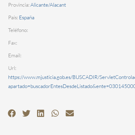
Provincia:
Alicante/Alacant
País:
España
Teléfono:
Fax:
Email:
Url:
https://www.mjusticia.gob.es/BUSCADIR/ServletControla
apartado=buscadorEntesDesdeListado&ente=0301450000