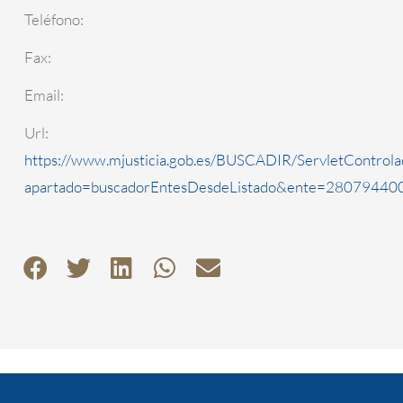
Teléfono:
Fax:
Email:
Url:
https://www.mjusticia.gob.es/BUSCADIR/ServletControla
apartado=buscadorEntesDesdeListado&ente=2807944000