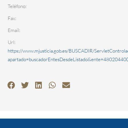
Teléfono:
Fax:
Email:
Url:
https://www.mjusticia.gob.es/BUSCADIR/ServletControla
apartado=buscadorEntesDesdeListado&ente=4802044000