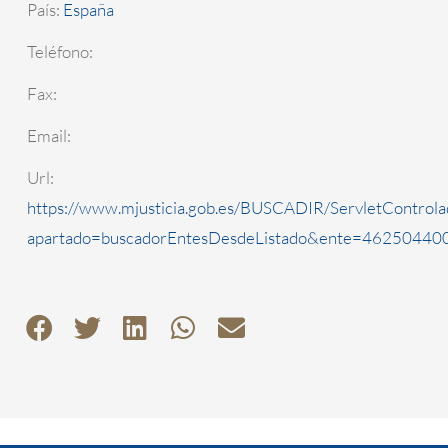
País:
España
Teléfono:
Fax:
Email:
Url:
https://www.mjusticia.gob.es/BUSCADIR/ServletControla
apartado=buscadorEntesDesdeListado&ente=4625044000