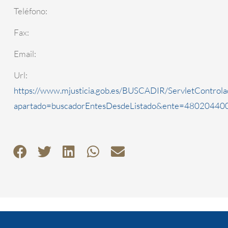
Teléfono:
Fax:
Email:
Url:
https://www.mjusticia.gob.es/BUSCADIR/ServletControla
apartado=buscadorEntesDesdeListado&ente=4802044000