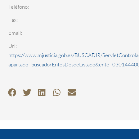
Teléfono:
Fax:
Email:
Url:
https://www.mjusticia.gob.es/BUSCADIR/ServletControla
apartado=buscadorEntesDesdeListado&ente=0301444000