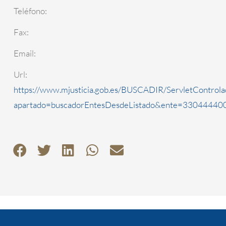
Teléfono:
Fax:
Email:
Url:
https://www.mjusticia.gob.es/BUSCADIR/ServletControla
apartado=buscadorEntesDesdeListado&ente=3304444000