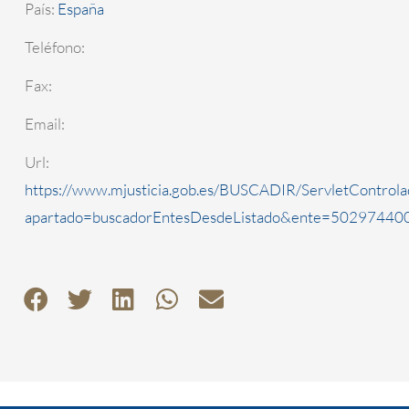
País:
España
Teléfono:
Fax:
Email:
Url:
https://www.mjusticia.gob.es/BUSCADIR/ServletControla
apartado=buscadorEntesDesdeListado&ente=5029744000